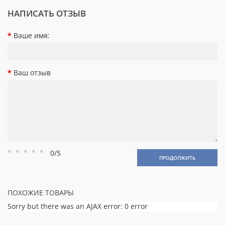
НАПИСАТЬ ОТЗЫВ
Ваше имя:
Ваш отзыв
0/5
Рейтинг
Рейтинг
Рейтинг
Рейтинг
Рейтинг
ПРОДОЛЖИТЬ
1
2
3
4
5
ПОХОЖИЕ ТОВАРЫ
Sorry but there was an AJAX error: 0 error