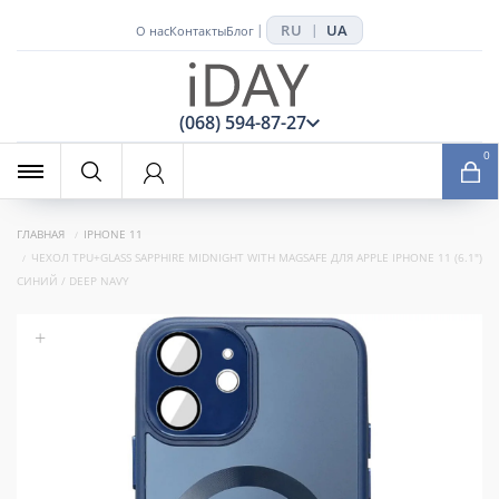
RU
UA
|
|
О нас
Контакты
Блог
x
(068) 594-87-27
0
ГЛАВНАЯ
IPHONE 11
ЧЕХОЛ TPU+GLASS SAPPHIRE MIDNIGHT WITH MAGSAFE ДЛЯ APPLE IPHONE 11 (6.1")
СИНИЙ / DEEP NAVY
+