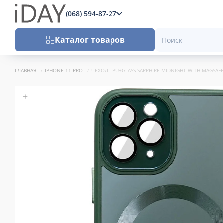
(068) 594-87-27
x
Каталог товаров
ГЛАВНАЯ
IPHONE 11 PRO
ЧЕХОЛ TPU+GLASS SAPPHIRE MIDNIGHT WITH MAGSAFE 
+