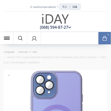
RU
UA
|
|
О нас
Контакты
Блог
x
(068) 594-87-27
0
ГЛАВНАЯ
IPHONE 11 PRO
ЧЕХОЛ TPU+GLASS SAPPHIRE MIDNIGHT WITH MAGSAFE ДЛЯ APPLE IPHONE 11 PRO
(5.8") СИРЕНЕВЫЙ / DASHEEN
+