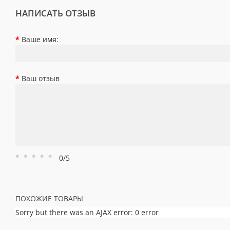
НАПИСАТЬ ОТЗЫВ
Ваше имя:
Ваш отзыв
0/5
Рейтинг
Рейтинг
Рейтинг
Рейтинг
Рейтинг
1
2
3
4
5
ПОХОЖИЕ ТОВАРЫ
Sorry but there was an AJAX error: 0 error