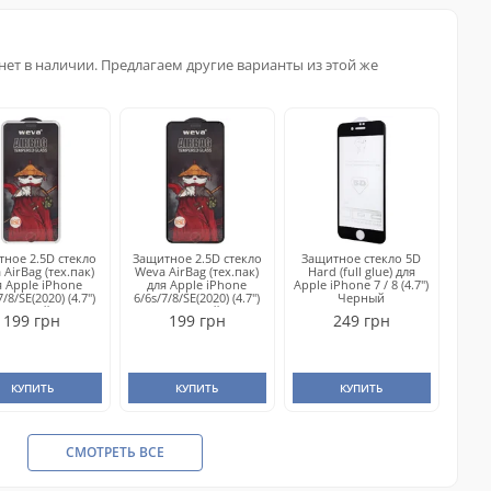
нет в наличии. Предлагаем другие варианты из этой же
ное 2.5D стекло
Защитное 2.5D стекло
Защитное стекло 5D
AirBag (тех.пак)
Weva AirBag (тех.пак)
Hard (full glue) для
я Apple iPhone
для Apple iPhone
Apple iPhone 7 / 8 (4.7")
7/8/SE(2020) (4.7")
6/6s/7/8/SE(2020) (4.7")
Черный
Белый
Черный
199 грн
199 грн
249 грн
КУПИТЬ
КУПИТЬ
КУПИТЬ
СМОТРЕТЬ ВСЕ