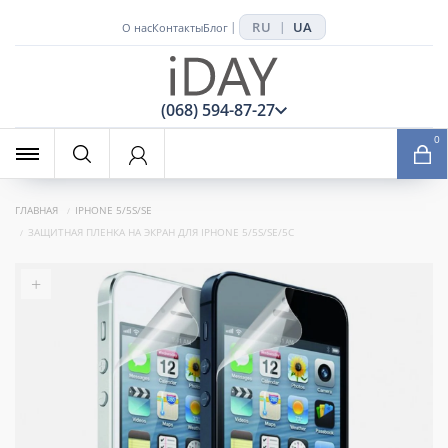
RU
UA
|
|
О нас
Контакты
Блог
x
(068) 594-87-27
0
ГЛАВНАЯ
IPHONE 5/5S/SE
ЗАЩИТНАЯ ПЛЕНКА НА ЭКРАН ДЛЯ IPHONE 5/5S/SE/5C
+