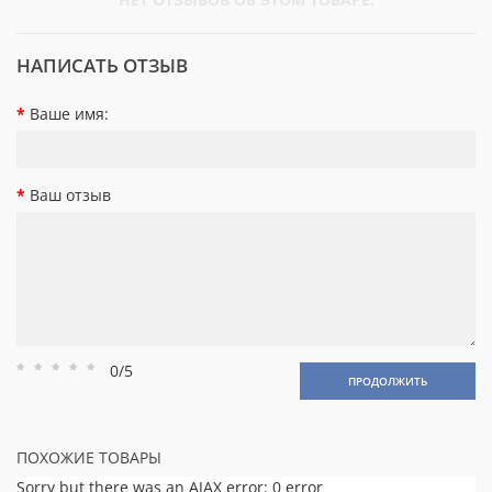
НАПИСАТЬ ОТЗЫВ
Ваше имя:
Ваш отзыв
0/5
Рейтинг
Рейтинг
Рейтинг
Рейтинг
Рейтинг
ПРОДОЛЖИТЬ
1
2
3
4
5
ПОХОЖИЕ ТОВАРЫ
Sorry but there was an AJAX error: 0 error