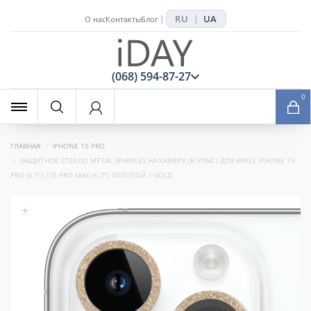
RU
UA
|
|
О нас
Контакты
Блог
x
(068) 594-87-27
0
ГЛАВНАЯ
IPHONE 15 PRO
ЗАЩИТНОЕ СТЕКЛО METAL SPARKLES НА КАМЕРУ (В УПАК.) ДЛЯ APPLE IPHONE 15
PRO (6.1") /15 PRO MAX (6.7") ЗОЛОТОЙ / GOLD
+