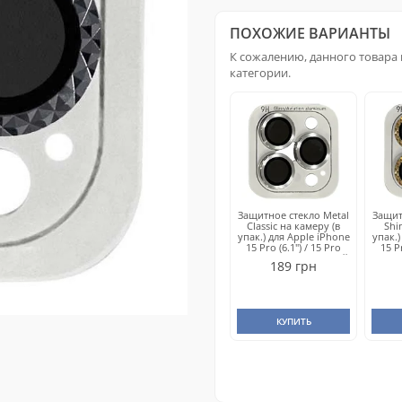
ПОХОЖИЕ ВАРИАНТЫ
К сожалению, данного товара 
категории.
Защитное стекло Metal
Защит
Classic на камеру (в
Shi
упак.) для Apple iPhone
упак.)
15 Pro (6.1") / 15 Pro
15 P
Max (6.7") Серебряный
Max 
189 грн
/ Silver
КУПИТЬ