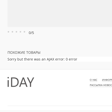
0/5
Рейтинг
Рейтинг
Рейтинг
Рейтинг
Рейтинг
1
2
3
4
5
ПОХОЖИЕ ТОВАРЫ
Sorry but there was an AJAX error: 0 error
О НАС
ИНФОРМ
РАССЫЛКА НОВО