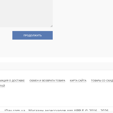
ПРОДОЛЖИТЬ
АЦИЯ О ДОСТАВКЕ
ОБМЕН И ВОЗВРАТА ТОВАРА
КАРТА САЙТА
ТОВАРЫ СО СКИ
СТЕЙ
iDay.com.ua - Магазин аксессуаров для APPLE © 2016 - 2026