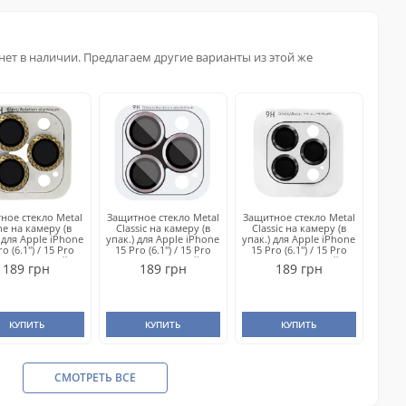
нет в наличии. Предлагаем другие варианты из этой же
ное стекло Metal
Защитное стекло Metal
Защитное стекло Metal
ne на камеру (в
Classic на камеру (в
Classic на камеру (в
 для Apple iPhone
упак.) для Apple iPhone
упак.) для Apple iPhone
ro (6.1") / 15 Pro
15 Pro (6.1") / 15 Pro
15 Pro (6.1") / 15 Pro
(6.7") Золотой /
Max (6.7") Серый /
Max (6.7") Черный /
189 грн
189 грн
189 грн
Gold
Titanium Gray
Midnight
КУПИТЬ
КУПИТЬ
КУПИТЬ
СМОТРЕТЬ ВСЕ