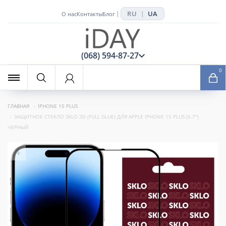
RU
UA
|
|
О нас
Контакты
Блог
x
(068) 594-87-27
0
ГЛАВНАЯ
IPHONE 15 PLUS
ЗАЩИТНОЕ СТЕКЛО SKLO 3D (FULL GLUE) ДЛЯ APPLE IPHONE 15 PLUS (6.7")
ЧЕРНЫЙ
+