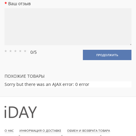
Ваш отзыв
0/5
Рейтинг
Рейтинг
Рейтинг
Рейтинг
Рейтинг
ПРОДОЛЖИТЬ
1
2
3
4
5
ПОХОЖИЕ ТОВАРЫ
Sorry but there was an AJAX error: 0 error
О НАС
ИНФОРМАЦИЯ О ДОСТАВКЕ
ОБМЕН И ВОЗВРАТА ТОВАРА