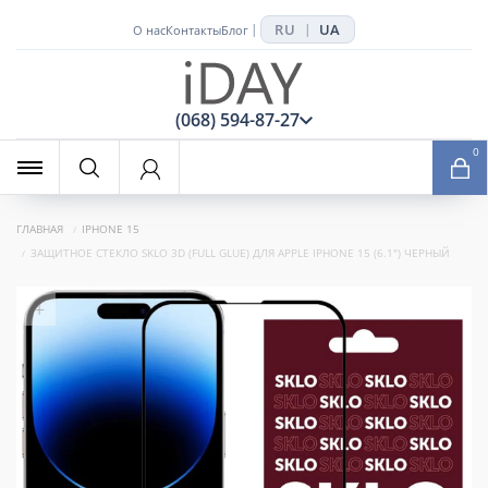
RU
UA
|
|
О нас
Контакты
Блог
x
(068) 594-87-27
0
ГЛАВНАЯ
IPHONE 15
ЗАЩИТНОЕ СТЕКЛО SKLO 3D (FULL GLUE) ДЛЯ APPLE IPHONE 15 (6.1") ЧЕРНЫЙ
+