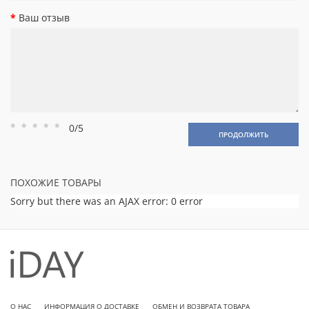
Ваш отзыв
0/5
Рейтинг
Рейтинг
Рейтинг
Рейтинг
Рейтинг
ПРОДОЛЖИТЬ
1
2
3
4
5
ПОХОЖИЕ ТОВАРЫ
Sorry but there was an AJAX error: 0 error
О НАС
ИНФОРМАЦИЯ О ДОСТАВКЕ
ОБМЕН И ВОЗВРАТА ТОВАРА