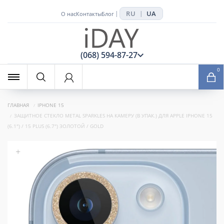
RU
UA
|
|
О нас
Контакты
Блог
x
(068) 594-87-27
0
ГЛАВНАЯ
IPHONE 15
ЗАЩИТНОЕ СТЕКЛО METAL SPARKLES НА КАМЕРУ (В УПАК.) ДЛЯ APPLE IPHONE 15
(6.1") / 15 PLUS (6.7") ЗОЛОТОЙ / GOLD
+