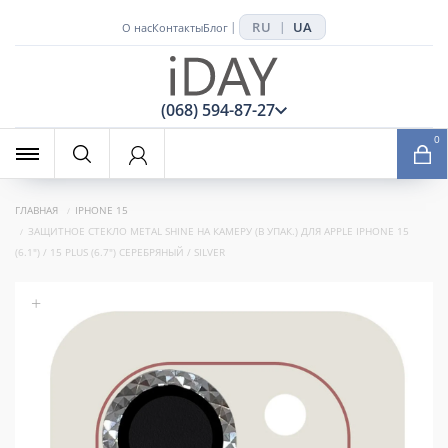
RU
UA
|
|
О нас
Контакты
Блог
x
(068) 594-87-27
0
ГЛАВНАЯ
IPHONE 15
ЗАЩИТНОЕ СТЕКЛО METAL SHINE НА КАМЕРУ (В УПАК.) ДЛЯ APPLE IPHONE 15
(6.1") / 15 PLUS (6.7") СЕРЕБРЯНЫЙ / SILVER
+