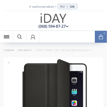
RU
UA
|
|
О нас
Контакты
Блог
x
(068) 594-87-27
0
ГЛАВНАЯ
IPAD MINI 4
ЧЕХОЛ "SMART CASE" ЧЕРНЫЙ ДЛЯ IPAD MINI 4
+