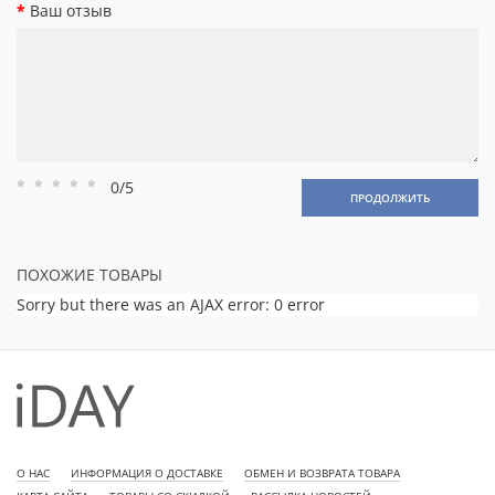
Ваш отзыв
0/5
Рейтинг
Рейтинг
Рейтинг
Рейтинг
Рейтинг
ПРОДОЛЖИТЬ
1
2
3
4
5
ПОХОЖИЕ ТОВАРЫ
Sorry but there was an AJAX error: 0 error
О НАС
ИНФОРМАЦИЯ О ДОСТАВКЕ
ОБМЕН И ВОЗВРАТА ТОВАРА