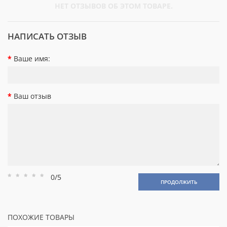
НЕТ ОТЗЫВОВ ОБ ЭТОМ ТОВАРЕ.
НАПИСАТЬ ОТЗЫВ
Ваше имя:
Ваш отзыв
0/5
Рейтинг
Рейтинг
Рейтинг
Рейтинг
Рейтинг
ПРОДОЛЖИТЬ
1
2
3
4
5
ПОХОЖИЕ ТОВАРЫ