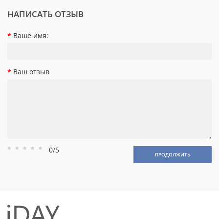
НАПИСАТЬ ОТЗЫВ
Ваше имя:
Ваш отзыв
0/5
Рейтинг
Рейтинг
Рейтинг
Рейтинг
Рейтинг
ПРОДОЛЖИТЬ
1
2
3
4
5