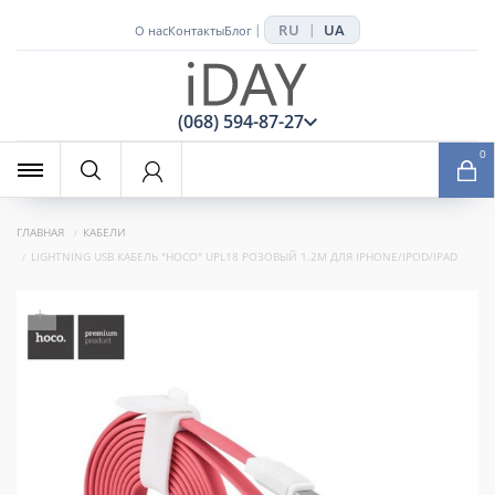
RU
UA
|
|
О нас
Контакты
Блог
x
(068) 594-87-27
0
ГЛАВНАЯ
КАБЕЛИ
LIGHTNING USB КАБЕЛЬ "HOCO" UPL18 РОЗОВЫЙ 1.2M ДЛЯ IPHONE/IPOD/IPAD
+