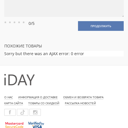
0/5
Рейтинг
Рейтинг
Рейтинг
Рейтинг
Рейтинг
ПРОДОЛЖИТЬ
1
2
3
4
5
ПОХОЖИЕ ТОВАРЫ
Sorry but there was an AJAX error: 0 error
О НАС
ИНФОРМАЦИЯ О ДОСТАВКЕ
ОБМЕН И ВОЗВРАТА ТОВАРА
КАРТА САЙТА
ТОВАРЫ СО СКИДКОЙ
РАССЫЛКА НОВОСТЕЙ