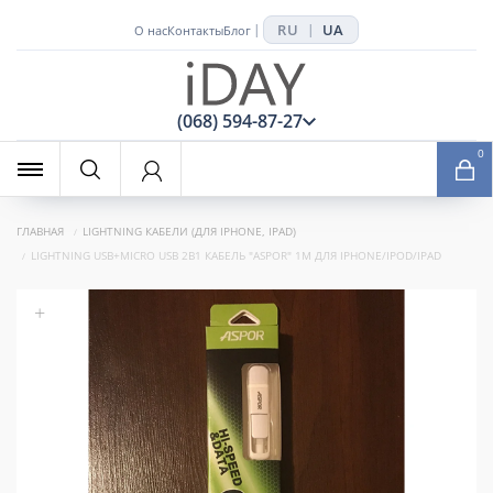
RU
UA
|
|
О нас
Контакты
Блог
x
(068) 594-87-27
0
ГЛАВНАЯ
LIGHTNING КАБЕЛИ (ДЛЯ IPHONE, IPAD)
LIGHTNING USB+MICRO USB 2В1 КАБЕЛЬ "ASPOR" 1M ДЛЯ IPHONE/IPOD/IPAD
+