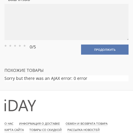
0/5
Рейтинг
Рейтинг
Рейтинг
Рейтинг
Рейтинг
ПРОДОЛЖИТЬ
1
2
3
4
5
ПОХОЖИЕ ТОВАРЫ
Sorry but there was an AJAX error: 0 error
О НАС
ИНФОРМАЦИЯ О ДОСТАВКЕ
ОБМЕН И ВОЗВРАТА ТОВАРА
КАРТА САЙТА
ТОВАРЫ СО СКИДКОЙ
РАССЫЛКА НОВОСТЕЙ