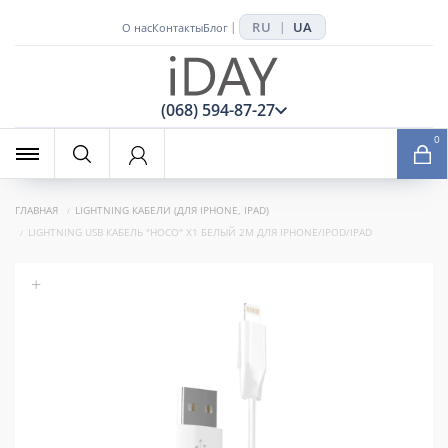
RU
UA
|
|
О нас
Контакты
Блог
x
(068) 594-87-27
0
ГЛАВНАЯ
LIGHTNING КАБЕЛИ (ДЛЯ IPHONE, IPAD)
LIGHTNING USB КАБЕЛЬ "HOCO" X1 БЕЛЫЙ 2M ДЛЯ IPHONE/IPOD/IPAD
+