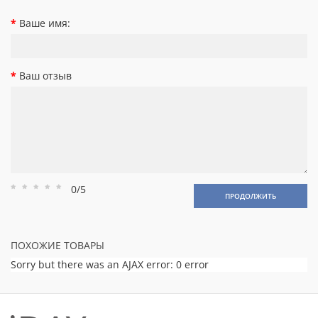
Ваше имя:
Ваш отзыв
0/5
Рейтинг
Рейтинг
Рейтинг
Рейтинг
Рейтинг
ПРОДОЛЖИТЬ
1
2
3
4
5
ПОХОЖИЕ ТОВАРЫ
Sorry but there was an AJAX error: 0 error