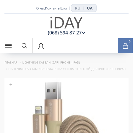
RU
UA
|
|
О нас
Контакты
Блог
x
(068) 594-87-27
0
ГЛАВНАЯ
LIGHTNING КАБЕЛИ (ДЛЯ IPHONE, IPAD)
LIGHTNING USB КАБЕЛЬ "DEVIA RING" Y1 0.8M ЗОЛОТОЙ ДЛЯ IPHONE/IPOD/IPAD
+