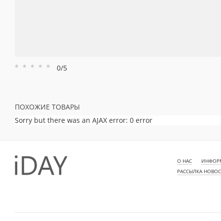
0/5
Рейтинг
Рейтинг
Рейтинг
Рейтинг
Рейтинг
1
2
3
4
5
ПОХОЖИЕ ТОВАРЫ
Sorry but there was an AJAX error: 0 error
О НАС
ИНФОРМ
РАССЫЛКА НОВО