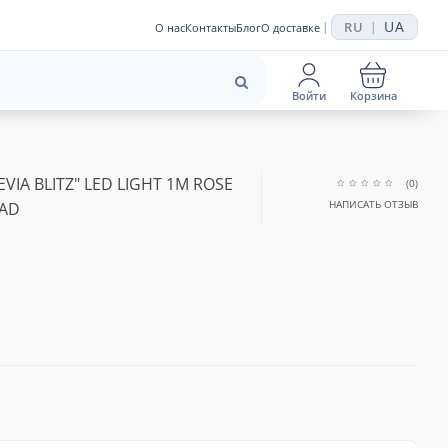
UA
RU
|
|
О нас
Контакты
Блог
О доставке
Войти
Корзина
VIA BLITZ" LED LIGHT 1M ROSE
(0)
НАПИСАТЬ ОТЗЫВ
PAD