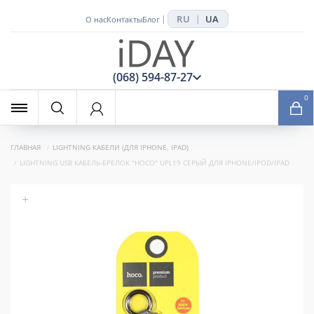
RU
UA
|
|
О нас
Контакты
Блог
x
(068) 594-87-27
0
ГЛАВНАЯ
LIGHTNING КАБЕЛИ (ДЛЯ IPHONE, IPAD)
LIGHTNING USB КАБЕЛЬ-БРЕЛОК "HOCO" UPL19 СЕРЫЙ ДЛЯ IPHONE/IPOD/IPAD
+