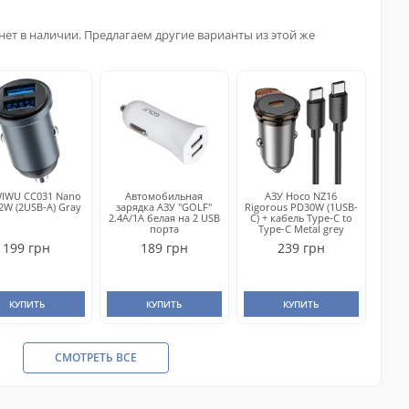
нет в наличии. Предлагаем другие варианты из этой же
WIWU CC031 Nano
Автомобильная
АЗУ Hoco NZ16
12W (2USB-A) Gray
зарядка АЗУ "GOLF"
Rigorous PD30W (1USB-
2.4A/1A белая на 2 USB
C) + кабель Type-C to
порта
Type-C Metal grey
199 грн
189 грн
239 грн
КУПИТЬ
КУПИТЬ
КУПИТЬ
СМОТРЕТЬ ВСЕ