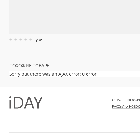
0/5
Рейтинг
Рейтинг
Рейтинг
Рейтинг
Рейтинг
1
2
3
4
5
ПОХОЖИЕ ТОВАРЫ
Sorry but there was an AJAX error: 0 error
О НАС
ИНФОРМ
РАССЫЛКА НОВО